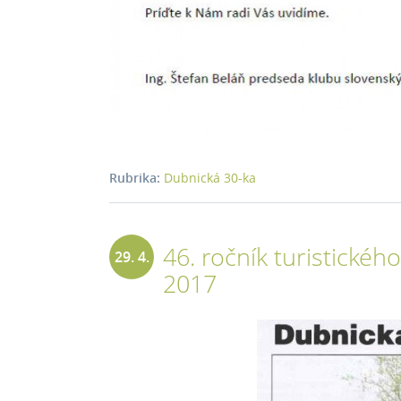
Rubrika:
Dubnická 30-ka
46. ročník turistické
29. 4.
2017
2017