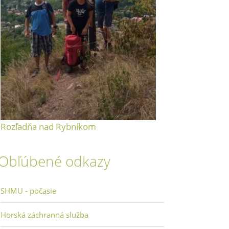
Rozľadňa nad Rybníkom
Obľúbené odkazy
SHMU - počasie
Horská záchranná služba