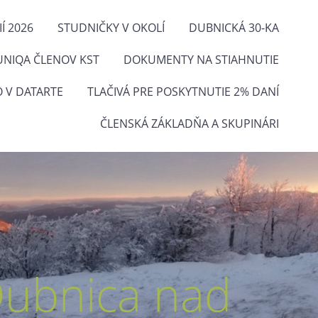
Í 2026
STUDNIČKY V OKOLÍ
DUBNICKÁ 30-KA
UNIQA ČLENOV KST
DOKUMENTY NA STIAHNUTIE
O V DATARTE
TLAČIVÁ PRE POSKYTNUTIE 2% DANÍ
ČLENSKÁ ZÁKLADŇA A SKUPINÁRI
Dubnica nad