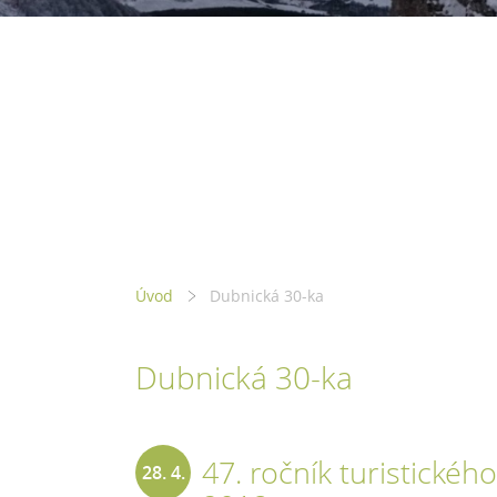
Úvod
Dubnická 30-ka
Dubnická 30-ka
47. ročník turistické
28. 4.