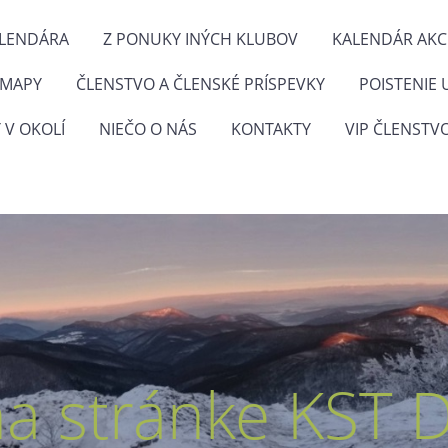
ALENDÁRA
Z PONUKY INÝCH KLUBOV
KALENDÁR AKCI
 MAPY
ČLENSTVO A ČLENSKÉ PRÍSPEVKY
POISTENIE 
 V OKOLÍ
NIEČO O NÁS
KONTAKTY
VIP ČLENSTV
na stránke KST 