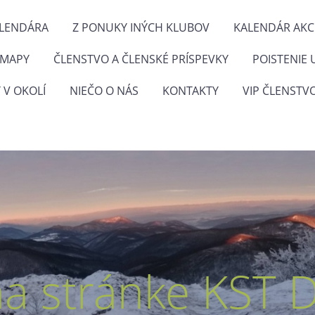
ALENDÁRA
Z PONUKY INÝCH KLUBOV
KALENDÁR AKCI
 MAPY
ČLENSTVO A ČLENSKÉ PRÍSPEVKY
POISTENIE 
 V OKOLÍ
NIEČO O NÁS
KONTAKTY
VIP ČLENSTV
na stránke KST 