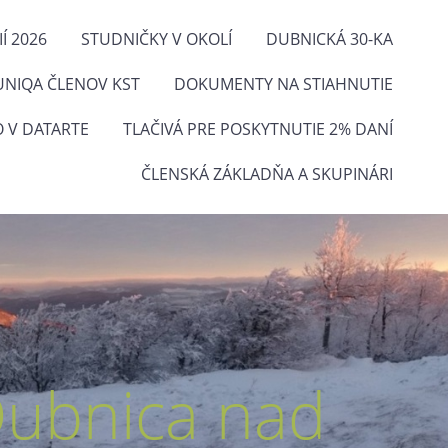
Í 2026
STUDNIČKY V OKOLÍ
DUBNICKÁ 30-KA
UNIQA ČLENOV KST
DOKUMENTY NA STIAHNUTIE
O V DATARTE
TLAČIVÁ PRE POSKYTNUTIE 2% DANÍ
ČLENSKÁ ZÁKLADŇA A SKUPINÁRI
Dubnica nad