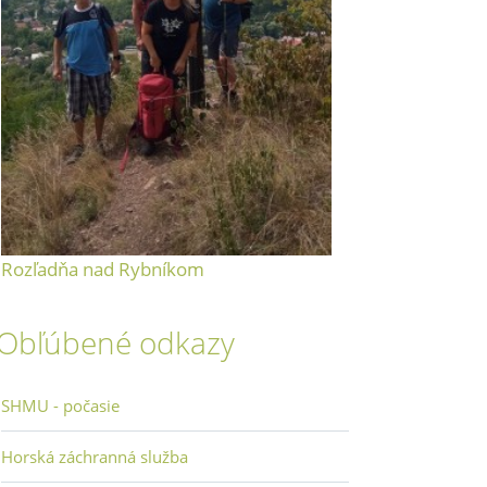
Rozľadňa nad Rybníkom
Obľúbené odkazy
SHMU - počasie
Horská záchranná služba