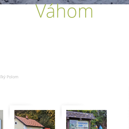
Váhom
ľký Polom