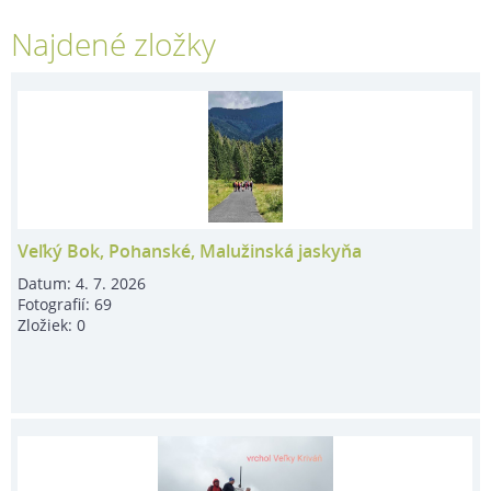
Najdené zložky
Veľký Bok, Pohanské, Malužinská jaskyňa
Datum:
4. 7. 2026
Fotografií:
69
Zložiek:
0