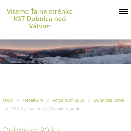
Vítame Ťa na stránke
KST Dubnica nad
Váhom
Úvod
Fotoalbum
Fotoalbum 2023
Dubnická 30tka
001_zo_znacenia_v_Slopskom_sedle
Dubnická 30tka