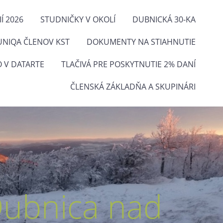
Í 2026
STUDNIČKY V OKOLÍ
DUBNICKÁ 30-KA
UNIQA ČLENOV KST
DOKUMENTY NA STIAHNUTIE
O V DATARTE
TLAČIVÁ PRE POSKYTNUTIE 2% DANÍ
ČLENSKÁ ZÁKLADŇA A SKUPINÁRI
Dubnica nad