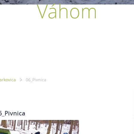
Váhom
arkovica
06_Pivnica
6_Pivnica