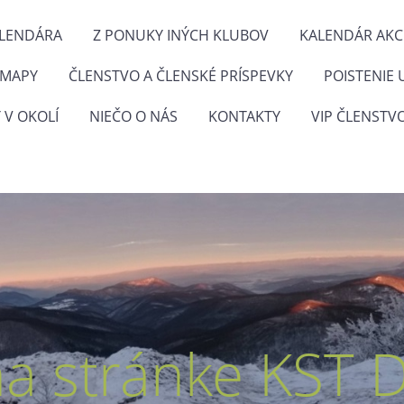
ALENDÁRA
Z PONUKY INÝCH KLUBOV
KALENDÁR AKCI
 MAPY
ČLENSTVO A ČLENSKÉ PRÍSPEVKY
POISTENIE 
 V OKOLÍ
NIEČO O NÁS
KONTAKTY
VIP ČLENSTV
na stránke KST 