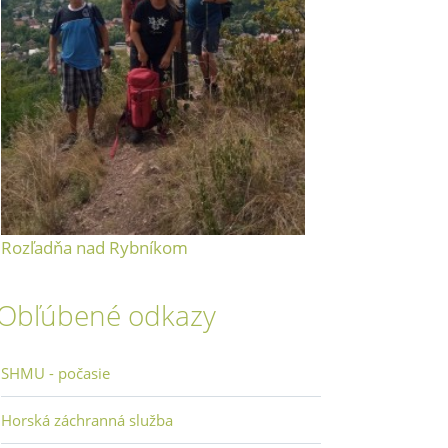
Rozľadňa nad Rybníkom
Obľúbené odkazy
SHMU - počasie
Horská záchranná služba