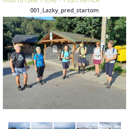
001_Lazky_pred_startom