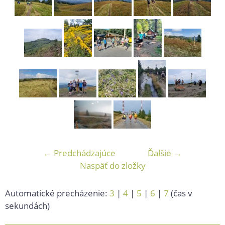
← Predchádzajúce
Ďalšie →
Naspäť do zložky
Automatické precházenie:
3
|
4
|
5
|
6
|
7
(čas v
sekundách)