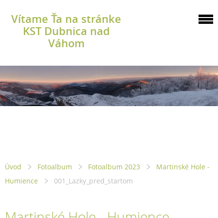
Vítame Ťa na stránke
KST Dubnica nad
Váhom
Úvod
Fotoalbum
Fotoalbum 2023
Martinské Hole -
Humience
001_Lazky_pred_startom
Martinské Hole - Humience