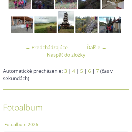
← Predchádzajúce
Ďalšie →
Naspäť do zložky
Automatické precházenie:
3
|
4
|
5
|
6
|
7
(čas v
sekundách)
Fotoalbum
Fotoalbum 2026