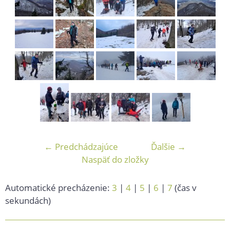
← Predchádzajúce
Ďalšie →
Naspäť do zložky
Automatické precházenie:
3
|
4
|
5
|
6
|
7
(čas v
sekundách)