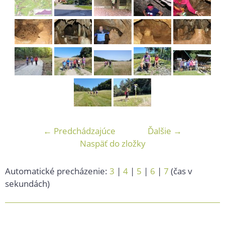
← Predchádzajúce
Ďalšie →
Naspäť do zložky
Automatické precházenie:
3
|
4
|
5
|
6
|
7
(čas v
sekundách)