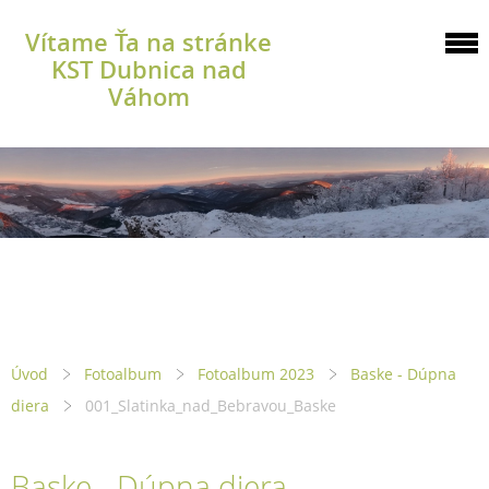
Vítame Ťa na stránke
KST Dubnica nad
Váhom
Úvod
Fotoalbum
Fotoalbum 2023
Baske - Dúpna
diera
001_Slatinka_nad_Bebravou_Baske
Baske - Dúpna diera