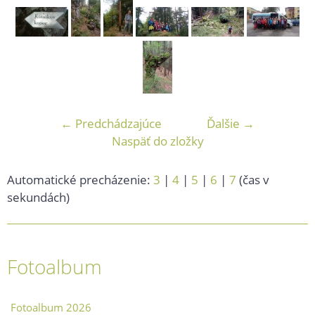
← Predchádzajúce
Ďalšie →
Naspäť do zložky
Automatické precházenie:
3
|
4
|
5
|
6
|
7
(čas v
sekundách)
Fotoalbum
Fotoalbum 2026