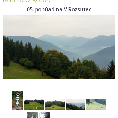
05_pohûad na V.Rozsutec