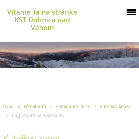
Vítame Ťa na stránke
KST Dubnica nad
Váhom
Úvod
Fotoalbum
Fotoalbum 2023
Kútnikov kopec
05_pohûad na V.Rozsutec
Kútnikov kopec