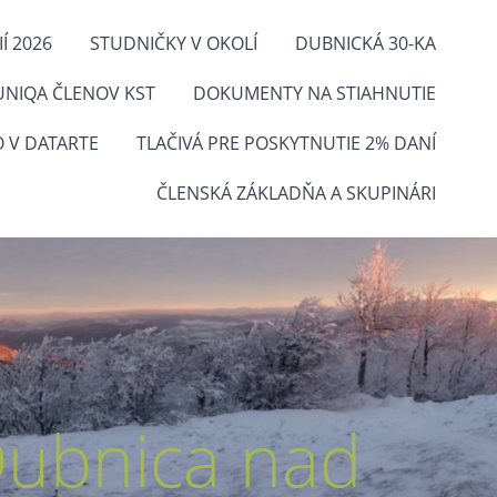
Í 2026
STUDNIČKY V OKOLÍ
DUBNICKÁ 30-KA
UNIQA ČLENOV KST
DOKUMENTY NA STIAHNUTIE
O V DATARTE
TLAČIVÁ PRE POSKYTNUTIE 2% DANÍ
ČLENSKÁ ZÁKLADŇA A SKUPINÁRI
Dubnica nad