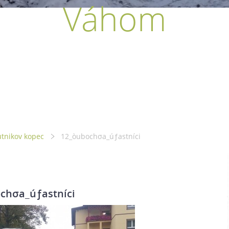
Váhom
tnikov kopec
12_òubochσa_úƒastníci
chσa_úƒastníci