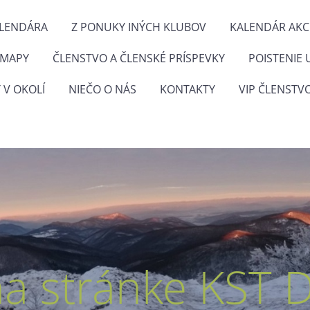
ALENDÁRA
Z PONUKY INÝCH KLUBOV
KALENDÁR AKCI
 MAPY
ČLENSTVO A ČLENSKÉ PRÍSPEVKY
POISTENIE 
 V OKOLÍ
NIEČO O NÁS
KONTAKTY
VIP ČLENSTV
na stránke KST 