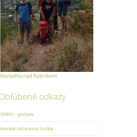
Rozľadňa nad Rybníkom
Obľúbené odkazy
SHMU - počasie
Horská záchranná služba