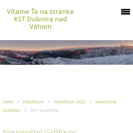
Vítame Ťa na stránke
KST Dubnica nad
Váhom
Úvod
Fotoalbum
Fotoalbum 2023
Novoročný
Grófovec
001_studnička
Novoročný Grófovec