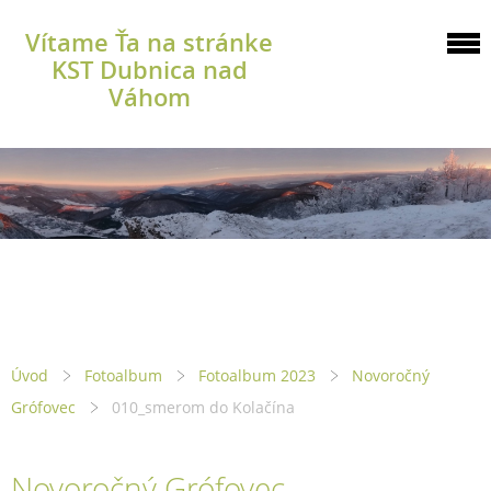
Vítame Ťa na stránke
KST Dubnica nad
Váhom
Úvod
Fotoalbum
Fotoalbum 2023
Novoročný
Grófovec
010_smerom do Kolačína
Novoročný Grófovec