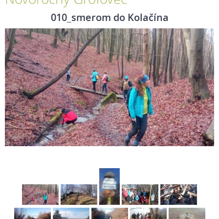
010_smerom do Kolačína