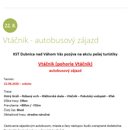
22. 8.
Vtáčnik - autobusový zájazd
2026