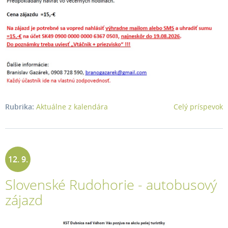
Rubrika:
Aktuálne z kalendára
Celý príspevok
12. 9.
Slovenské Rudohorie - autobusový
2026
zájazd