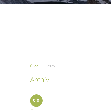
Úvod
2026
Archív
8. 8.