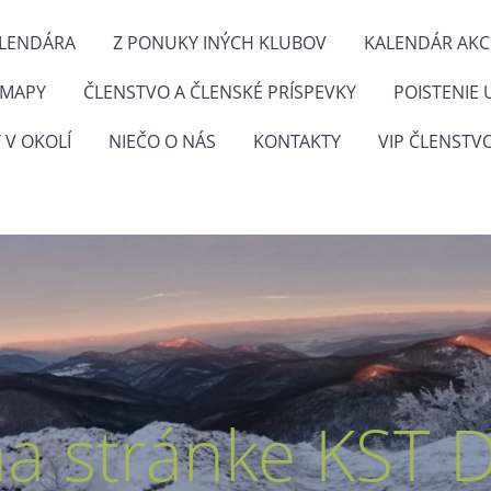
ALENDÁRA
Z PONUKY INÝCH KLUBOV
KALENDÁR AKCI
 MAPY
ČLENSTVO A ČLENSKÉ PRÍSPEVKY
POISTENIE 
 V OKOLÍ
NIEČO O NÁS
KONTAKTY
VIP ČLENSTV
na stránke KST 