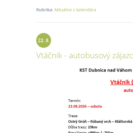
Rubrika:
Aktuálne z kalendára
22. 8.
Vtáčnik - autobusový zájaz
2026