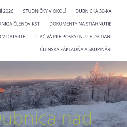
Í 2026
STUDNIČKY V OKOLÍ
DUBNICKÁ 30-KA
UNIQA ČLENOV KST
DOKUMENTY NA STIAHNUTIE
O V DATARTE
TLAČIVÁ PRE POSKYTNUTIE 2% DANÍ
ČLENSKÁ ZÁKLADŇA A SKUPINÁRI
Dubnica nad