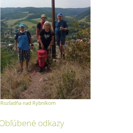
Rozľadňa nad Rybníkom
Obľúbené odkazy