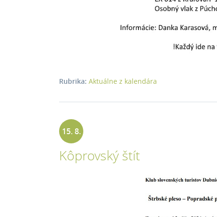
Rubrika:
Aktuálne z kalendára
15. 8.
Kôprovský štít
2026