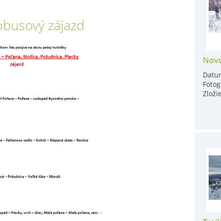
obusový zájazd
Novo
Datu
Fotog
Zloži