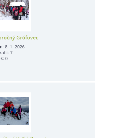
ročný Grófovec
m:
8. 1. 2026
rafií:
7
ek:
0