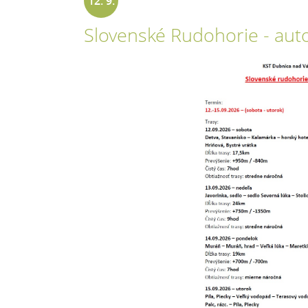
12. 9.
Slovenské Rudohorie - aut
2026