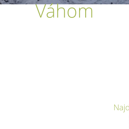
Váhom
Najd