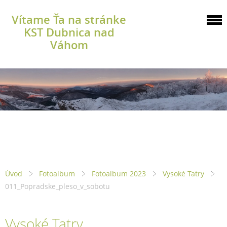
Vítame Ťa na stránke
KST Dubnica nad
Váhom
Úvod
Fotoalbum
Fotoalbum 2023
Vysoké Tatry
011_Popradske_pleso_v_sobotu
Vysoké Tatry