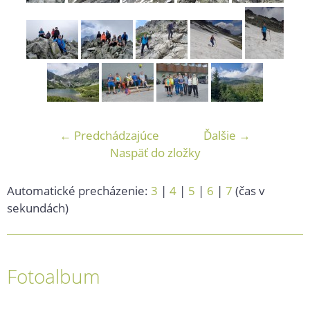
← Predchádzajúce
Ďalšie →
Naspäť do zložky
Automatické precházenie:
3
|
4
|
5
|
6
|
7
(čas v
sekundách)
Fotoalbum