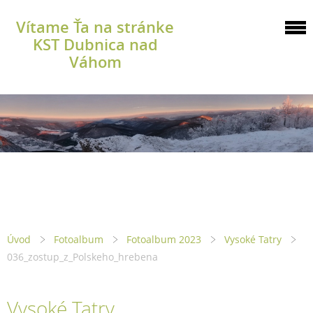
Vítame Ťa na stránke
KST Dubnica nad
Váhom
Úvod
Fotoalbum
Fotoalbum 2023
Vysoké Tatry
036_zostup_z_Polskeho_hrebena
Vysoké Tatry