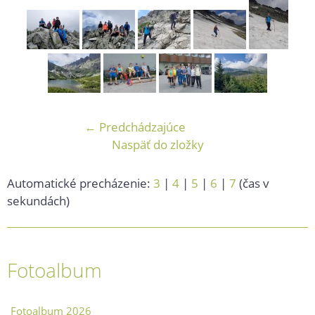
← Predchádzajúce
Naspäť do zložky
Automatické precházenie:
3
|
4
|
5
|
6
|
7
(čas v
sekundách)
Fotoalbum
Fotoalbum 2026