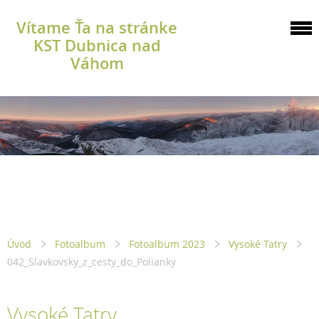
Vítame Ťa na stránke
KST Dubnica nad
Váhom
Úvod
Fotoalbum
Fotoalbum 2023
Vysoké Tatry
042_Slavkovsky_z_cesty_do_Polianky
Vysoké Tatry