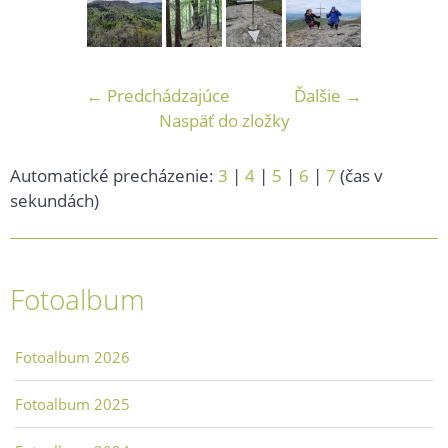
← Predchádzajúce
Ďalšie →
Naspäť do zložky
Automatické precházenie:
3
|
4
|
5
|
6
|
7
(čas v
sekundách)
Fotoalbum
Fotoalbum 2026
Fotoalbum 2025