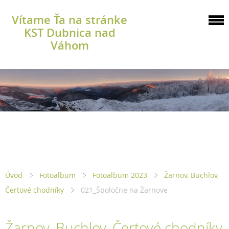
Vítame Ťa na stránke
KST Dubnica nad
Váhom
Úvod
Fotoalbum
Fotoalbum 2023
Žarnov, Buchlov,
Čertové chodníky
021_Špoločne na Žarnove
Žarnov, Buchlov, Čertové chodníky