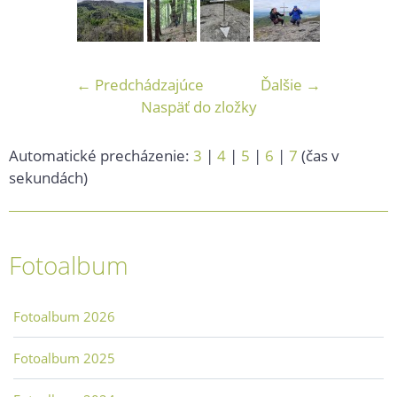
← Predchádzajúce
Ďalšie →
Naspäť do zložky
Automatické precházenie:
3
|
4
|
5
|
6
|
7
(čas v
sekundách)
Fotoalbum
Fotoalbum 2026
Fotoalbum 2025