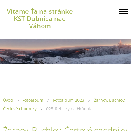
Vítame Ťa na stránke
KST Dubnica nad
Váhom
Úvod
Fotoalbum
Fotoalbum 2023
Žarnov, Buchlov,
Čertové chodníky
025_Rebríky na Hrádok
Žarnov, Buchlov, Čertové chodníky