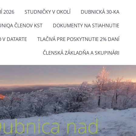
Í 2026
STUDNIČKY V OKOLÍ
DUBNICKÁ 30-KA
UNIQA ČLENOV KST
DOKUMENTY NA STIAHNUTIE
O V DATARTE
TLAČIVÁ PRE POSKYTNUTIE 2% DANÍ
ČLENSKÁ ZÁKLADŇA A SKUPINÁRI
Dubnica nad