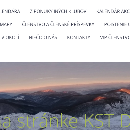
ALENDÁRA
Z PONUKY INÝCH KLUBOV
KALENDÁR AKCI
 MAPY
ČLENSTVO A ČLENSKÉ PRÍSPEVKY
POISTENIE 
 V OKOLÍ
NIEČO O NÁS
KONTAKTY
VIP ČLENSTV
na stránke KST 