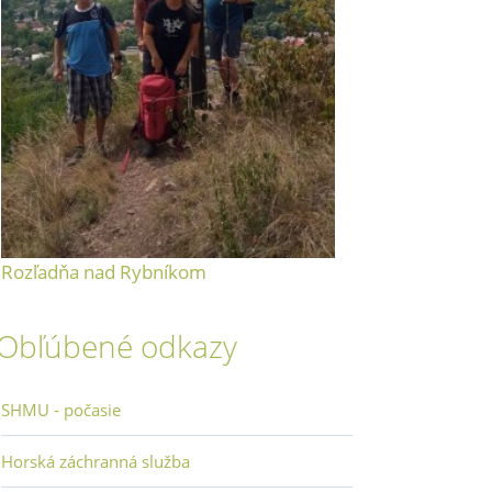
Rozľadňa nad Rybníkom
Obľúbené odkazy
SHMU - počasie
Horská záchranná služba