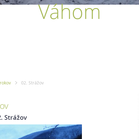
Váhom
rokov
02. Strážov
ov
2. Strážov