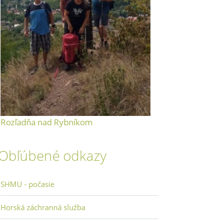
Rozľadňa nad Rybníkom
Obľúbené odkazy
SHMU - počasie
Horská záchranná služba