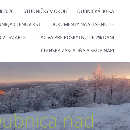
Í 2026
STUDNIČKY V OKOLÍ
DUBNICKÁ 30-KA
UNIQA ČLENOV KST
DOKUMENTY NA STIAHNUTIE
O V DATARTE
TLAČIVÁ PRE POSKYTNUTIE 2% DANÍ
ČLENSKÁ ZÁKLADŇA A SKUPINÁRI
Dubnica nad