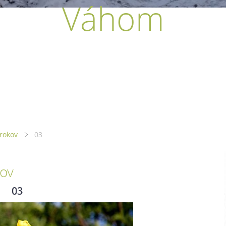
Váhom
rokov
03
ov
03