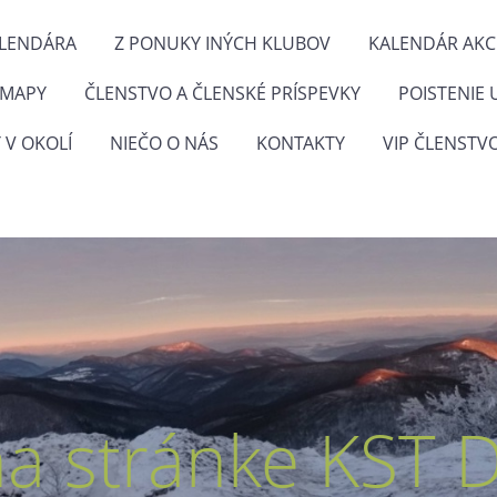
ALENDÁRA
Z PONUKY INÝCH KLUBOV
KALENDÁR AKCI
 MAPY
ČLENSTVO A ČLENSKÉ PRÍSPEVKY
POISTENIE 
 V OKOLÍ
NIEČO O NÁS
KONTAKTY
VIP ČLENSTV
na stránke KST 