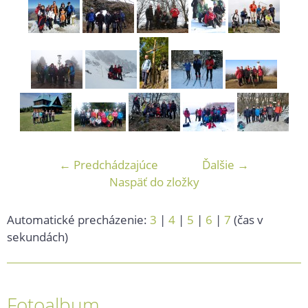
← Predchádzajúce
Ďalšie →
Naspäť do zložky
Automatické precházenie:
3
|
4
|
5
|
6
|
7
(čas v
sekundách)
Fotoalbum