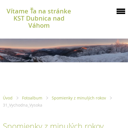
Vítame Ťa na stránke
KST Dubnica nad
Váhom
Úvod
Fotoalbum
Spomienky z minulých rokov
31_Vychodna_Vysoka
Spomienky z minulých rokov