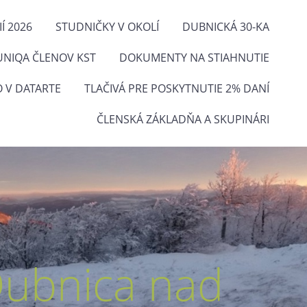
Í 2026
STUDNIČKY V OKOLÍ
DUBNICKÁ 30-KA
UNIQA ČLENOV KST
DOKUMENTY NA STIAHNUTIE
O V DATARTE
TLAČIVÁ PRE POSKYTNUTIE 2% DANÍ
ČLENSKÁ ZÁKLADŇA A SKUPINÁRI
Dubnica nad