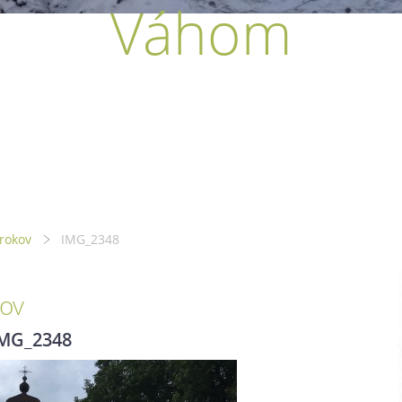
Váhom
rokov
IMG_2348
ov
MG_2348