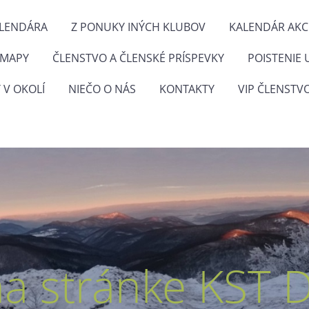
ALENDÁRA
Z PONUKY INÝCH KLUBOV
KALENDÁR AKCI
 MAPY
ČLENSTVO A ČLENSKÉ PRÍSPEVKY
POISTENIE 
 V OKOLÍ
NIEČO O NÁS
KONTAKTY
VIP ČLENSTV
na stránke KST 