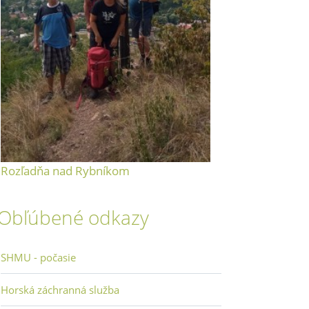
Rozľadňa nad Rybníkom
Obľúbené odkazy
SHMU - počasie
Horská záchranná služba