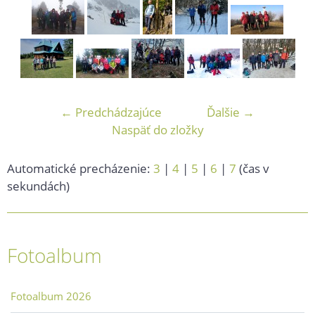
← Predchádzajúce
Ďalšie →
Naspäť do zložky
Automatické precházenie:
3
|
4
|
5
|
6
|
7
(čas v
sekundách)
Fotoalbum
Fotoalbum 2026