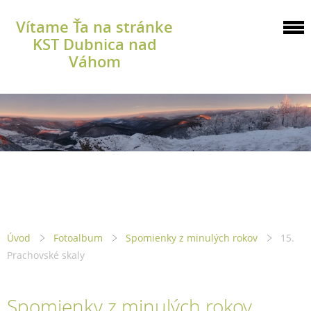
Vítame Ťa na stránke
KST Dubnica nad
Váhom
Úvod
Fotoalbum
Spomienky z minulých rokov
15.
Prachovské skaly
Spomienky z minulých rokov