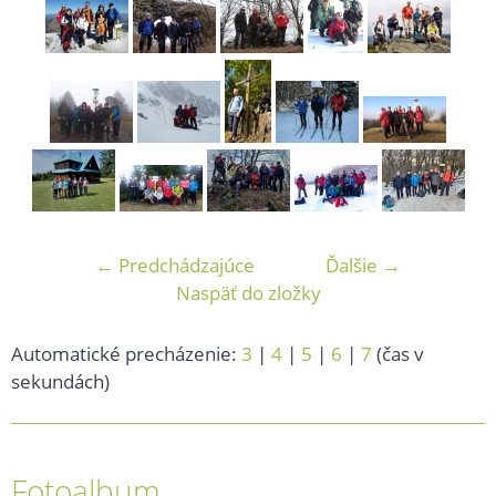
← Predchádzajúce
Ďalšie →
Naspäť do zložky
Automatické precházenie:
3
|
4
|
5
|
6
|
7
(čas v
sekundách)
Fotoalbum