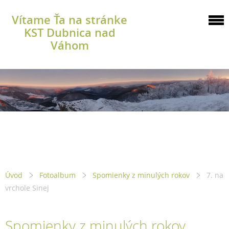
Vítame Ťa na stránke
KST Dubnica nad
Váhom
Úvod
Fotoalbum
Spomienky z minulých rokov
7. na
vrchole Sinej
Spomienky z minulých rokov