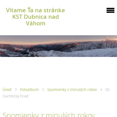
Vítame Ťa na stránke
KST Dubnica nad
Váhom
Úvod
Fotoalbum
Spomienky z minulých rokov
05.
Cachticky hrad
Spomienky z minulých rokov