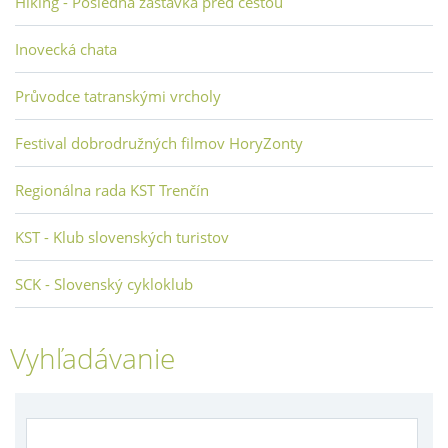
Hiking - Posledná zastávka pred cestou
Inovecká chata
Průvodce tatranskými vrcholy
Festival dobrodružných filmov HoryZonty
Regionálna rada KST Trenčín
KST - Klub slovenských turistov
SCK - Slovenský cykloklub
Vyhľadávanie