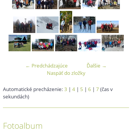
← Predchádzajúce
Ďalšie →
Naspäť do zložky
Automatické precházenie:
3
|
4
|
5
|
6
|
7
(čas v
sekundách)
Fotoalbum