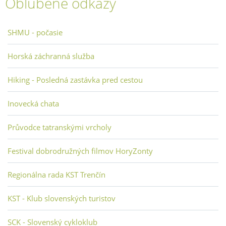
Obľúbené odkazy
SHMU - počasie
Horská záchranná služba
Hiking - Posledná zastávka pred cestou
Inovecká chata
Průvodce tatranskými vrcholy
Festival dobrodružných filmov HoryZonty
Regionálna rada KST Trenčín
KST - Klub slovenských turistov
SCK - Slovenský cykloklub