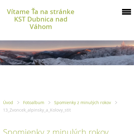
Vítame Ťa na stránke
KST Dubnica nad
Váhom
Úvod
Fotoalbum
Spomienky z minulých rokov
13_Zvoncek_alpinsky_a_Kolovy_stit
Spomienky z minulých rokov