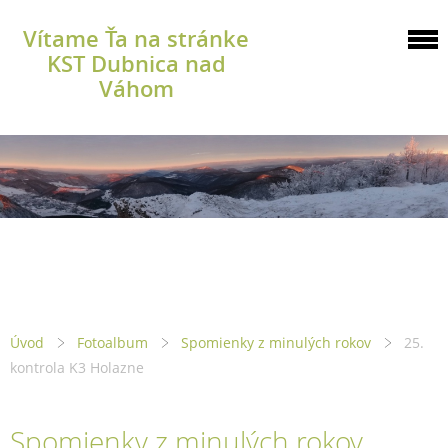
Vítame Ťa na stránke
KST Dubnica nad
Váhom
Úvod
Fotoalbum
Spomienky z minulých rokov
25.
kontrola K3 Holazne
Spomienky z minulých rokov