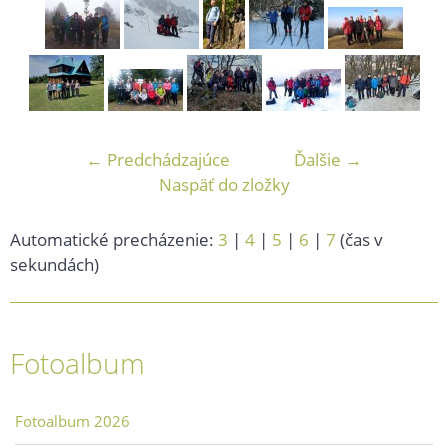
← Predchádzajúce
Ďalšie →
Naspäť do zložky
Automatické precházenie:
3
|
4
|
5
|
6
|
7
(čas v
sekundách)
Fotoalbum
Fotoalbum 2026