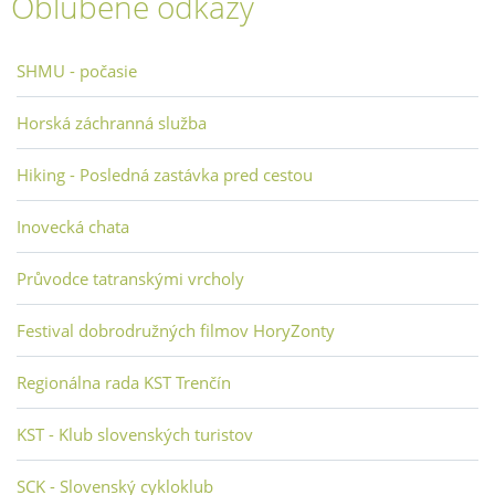
Obľúbené odkazy
SHMU - počasie
Horská záchranná služba
Hiking - Posledná zastávka pred cestou
Inovecká chata
Průvodce tatranskými vrcholy
Festival dobrodružných filmov HoryZonty
Regionálna rada KST Trenčín
KST - Klub slovenských turistov
SCK - Slovenský cykloklub