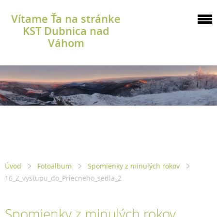
Vítame Ťa na stránke
KST Dubnica nad
Váhom
Úvod
Fotoalbum
Spomienky z minulých rokov
16_Z_vystupu_do_Priecneho_sedla_2
Spomienky z minulých rokov