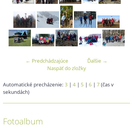
← Predchádzajúce
Ďalšie →
Naspäť do zložky
Automatické precházenie:
3
|
4
|
5
|
6
|
7
(čas v
sekundách)
Fotoalbum