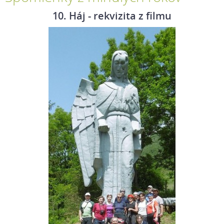
10. Háj - rekvizita z filmu