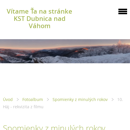
Vítame Ťa na stránke
KST Dubnica nad
Váhom
Úvod
Fotoalbum
Spomienky z minulých rokov
10.
Háj - rekvizita z filmu
Spomienky z minulých rokov