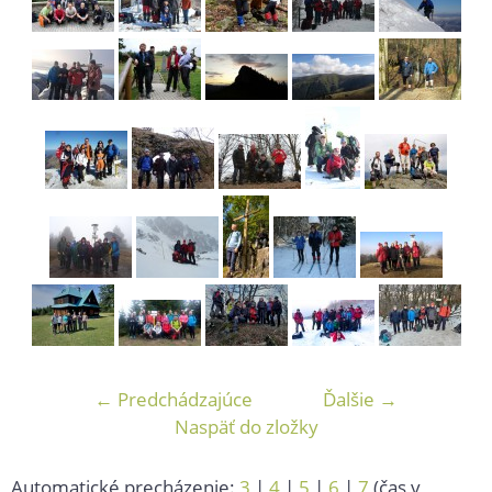
← Predchádzajúce
Ďalšie →
Naspäť do zložky
Automatické precházenie:
3
|
4
|
5
|
6
|
7
(čas v