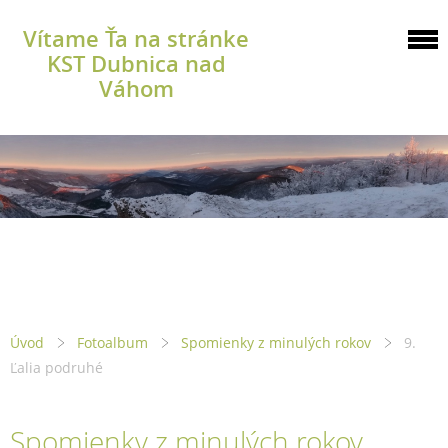
Vítame Ťa na stránke
KST Dubnica nad
Váhom
Úvod
Fotoalbum
Spomienky z minulých rokov
9.
Ľalia podruhé
Spomienky z minulých rokov