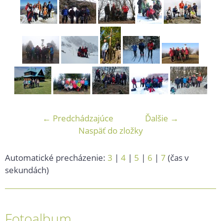
← Predchádzajúce
Ďalšie →
Naspäť do zložky
Automatické precházenie:
3
|
4
|
5
|
6
|
7
(čas v
sekundách)
Fotoalbum