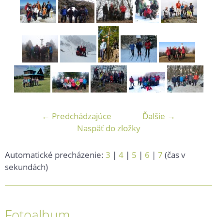
← Predchádzajúce
Ďalšie →
Naspäť do zložky
Automatické precházenie:
3
|
4
|
5
|
6
|
7
(čas v
sekundách)
Fotoalbum