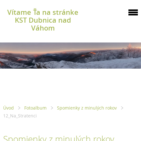
Vítame Ťa na stránke
KST Dubnica nad
Váhom
Úvod
Fotoalbum
Spomienky z minulých rokov
12_Na_Stratenci
Spomienky z minulých rokov