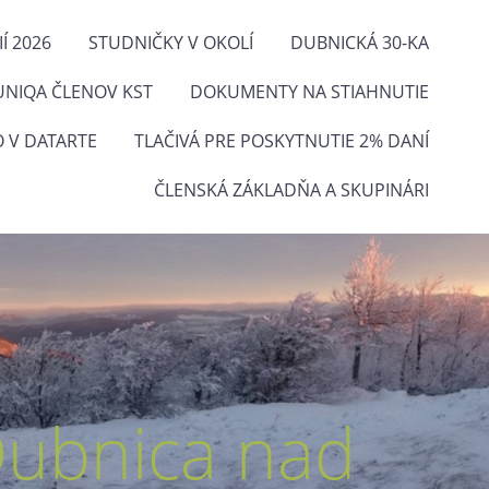
Í 2026
STUDNIČKY V OKOLÍ
DUBNICKÁ 30-KA
UNIQA ČLENOV KST
DOKUMENTY NA STIAHNUTIE
O V DATARTE
TLAČIVÁ PRE POSKYTNUTIE 2% DANÍ
ČLENSKÁ ZÁKLADŇA A SKUPINÁRI
Dubnica nad