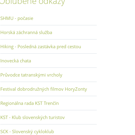
Obľúbené odkazy
SHMU - počasie
Horská záchranná služba
Hiking - Posledná zastávka pred cestou
Inovecká chata
Průvodce tatranskými vrcholy
Festival dobrodružných filmov HoryZonty
Regionálna rada KST Trenčín
KST - Klub slovenských turistov
SCK - Slovenský cykloklub