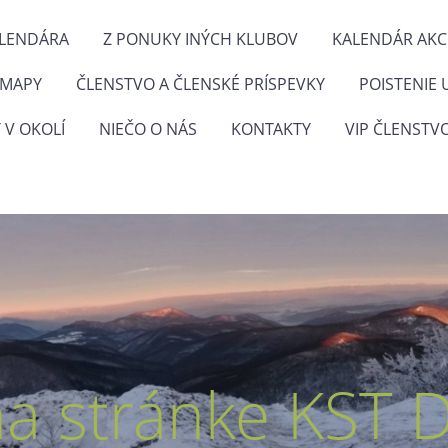
ALENDÁRA
Z PONUKY INÝCH KLUBOV
KALENDÁR AKCI
 MAPY
ČLENSTVO A ČLENSKÉ PRÍSPEVKY
POISTENIE 
 V OKOLÍ
NIEČO O NÁS
KONTAKTY
VIP ČLENSTV
na stránke KST 