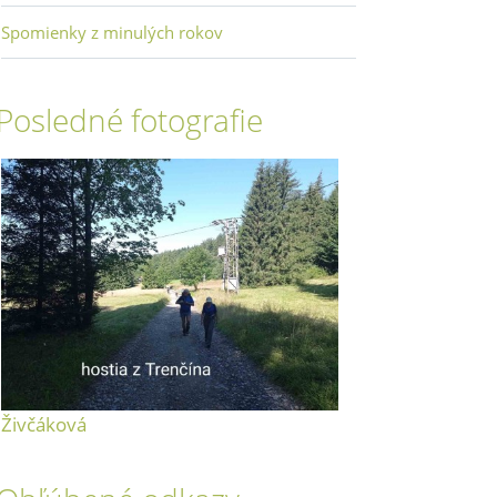
Spomienky z minulých rokov
Posledné fotografie
Živčáková