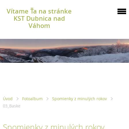
Vítame Ťa na stránke
KST Dubnica nad
Váhom
Úvod
Fotoalbum
Spomienky z minulých rokov
03_Baske
Spomienky z minulých rokov