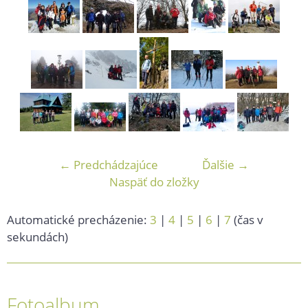
← Predchádzajúce
Ďalšie →
Naspäť do zložky
Automatické precházenie:
3
|
4
|
5
|
6
|
7
(čas v
sekundách)
Fotoalbum